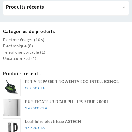
Produits récents
Catégories de produits
Electroménager
(106)
Electronique
(8)
Téléphone portable
(1)
Uncategorized
(1)
Produits récents
FER A REPASSER ROWENTA ECO INTELLIGENCE
DW6030D1
30 000
CFA
PURIFICATEUR D’AIR PHILIPS SERIE 2000i
333m2/H AC2889/10
270 000
CFA
bouilloire électrique ASTECH
15 500
CFA