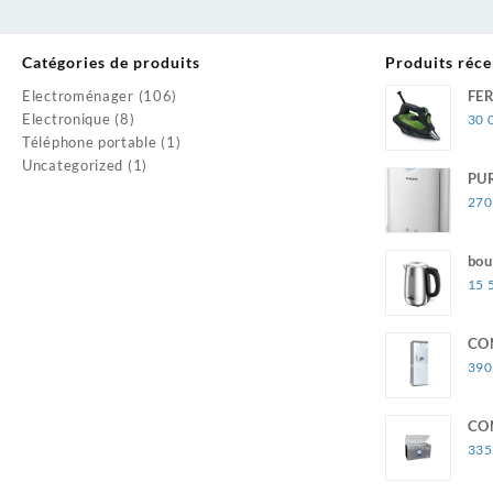
Catégories de produits
Produits réce
Electroménager
(106)
FE
Electronique
(8)
IN
30 
Téléphone portable
(1)
Uncategorized
(1)
PUR
SE
270
bou
15 
CO
FC
390
CO
LIT
335