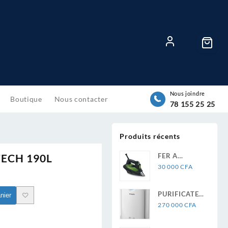
Nous joindre
Boutique
Nous contacter
78 155 25 25
Produits récents
ECH 190L
FER A
REPASSER
30 000
CFA
ROWENTA
ECO
PURIFICATEUR
nier
INTELLIGENCE
D’AIR
270 000
CFA
DW6030D1
PHILIPS
SERIE 2000i