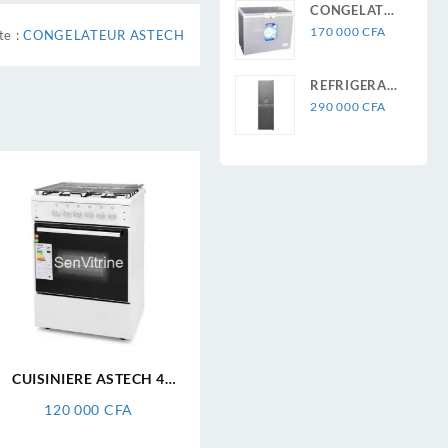
CONGELATEUR
ASTECH
170 000
CFA
te :
CONGELATEUR ASTECH
250L
REFRIGERATEUR
ASTECH 4T
290 000
CFA
AVEC
FONTAINE
FC340WDV
ASTECH
CUISINIERE ASTECH 4
FEUX 60×60 FULL OPTION
120 000
CFA
CK63XM