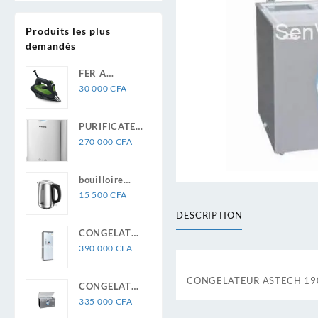
Produits les plus
demandés
FER A
REPASSER
30 000
CFA
ROWENTA
ECO
PURIFICATEUR
INTELLIGENCE
D’AIR
270 000
CFA
DW6030D1
PHILIPS
SERIE 2000i
bouilloire
333m2/H
électrique
15 500
CFA
AC2889/10
ASTECH
DESCRIPTION
CONGELATEUR
ASTECH 10T
390 000
CFA
FC331VR
CONGELATEUR ASTECH 19
CONGELATEUR
ASTECH 580
335 000
CFA
LITRES