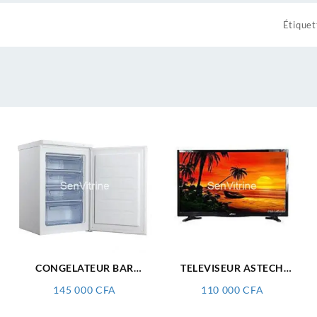
Étiquet
CONGELATEUR BAR
TELEVISEUR ASTECH
ASTECH 4 TIRROIRE
32″LEDTV 32KJ8J
145 000
CFA
110 000
CFA