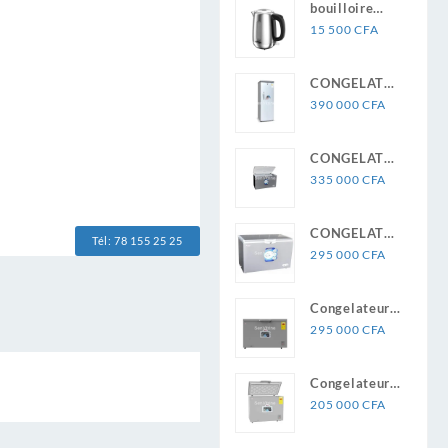
bouilloire
333m2/H
électrique
15 500
CFA
AC2889/10
ASTECH
CONGELATEUR
ASTECH 10T
390 000
CFA
FC331VR
CONGELATEUR
ASTECH 580
335 000
CFA
LITRES
CONGELATEUR
Tél: 78 155 25 25
ASTECH
295 000
CFA
520L
Congelateur
ASTECH
295 000
CFA
Horizontal
500 Litres
Congelateur
ASTECH
205 000
CFA
320L