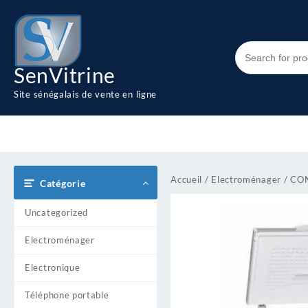
Skip
to
content
SenVitrine
Site sénégalais de vente en ligne
Accueil
/
Electroménager
/ CO
Catégorie
Uncategorized
Electroménager
Electronique
Téléphone portable