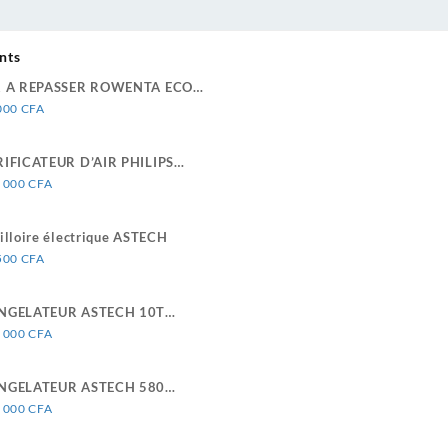
nts
R A REPASSER ROWENTA ECO
TELLIGENCE DW6030D1
000
CFA
IFICATEUR D’AIR PHILIPS
RIE 2000i 333m2/H AC2889/10
 000
CFA
illoire électrique ASTECH
500
CFA
NGELATEUR ASTECH 10T
331VR
 000
CFA
NGELATEUR ASTECH 580
RES
 000
CFA